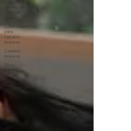
Gestão de
salão de
beleza
Coloração
para
cabelos
brancos
Cabelos
brancos
Gloss
Express