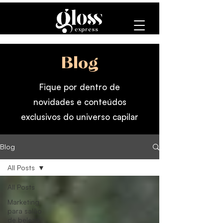
Blog
Fique por dentro de
novidades e conteúdos
exclusivos do universo capilar
Blog
All Posts
All Posts
Marketing
para salão
de beleza