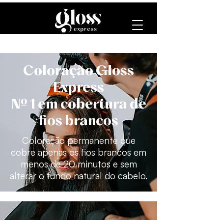
Coloração Gloss
Express
Nº 1 em cobertura de
fios brancos
Coloração permanente que
cobre apenas os fios brancos em
menos de 20 minutos e sem
alterar o fundo natural do cabelo.