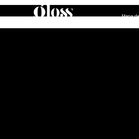
Mapa de
Invista
coloraç
branco
Gloss Express é feita para voc