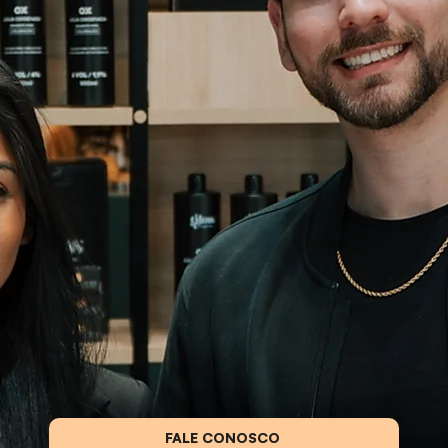
os consultores vão te
aju
transformar seu salão
FALE CONOSCO