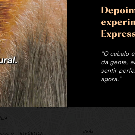
Depoim
experi
Expres
“O cabelo é
da gente, e
sentir perfe
agora.”