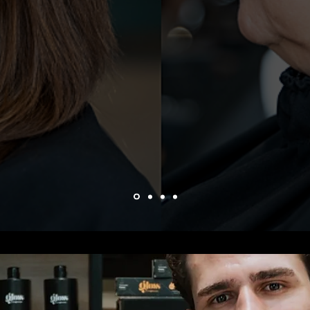
os fios branco
Diga adeus aos estoques enormes de tintura!
Atinge 8 tons com só uma bisnaga.
Quero saber mais